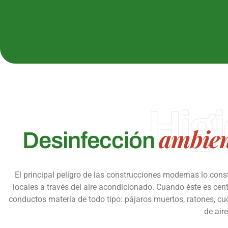
Hig
ambien
Desinfección
El principal peligro de las construcciones modernas lo const
locales a través del aire acondicionado. Cuando éste es centr
conductos materia de todo tipo: pájaros muertos, ratones, cu
de air