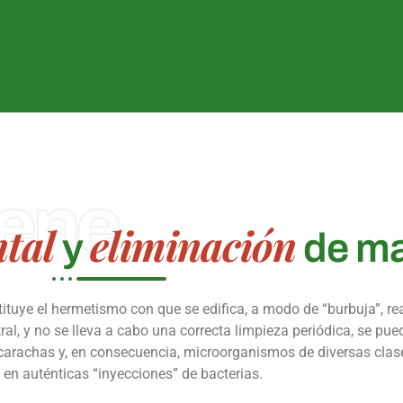
iene
tal
eliminación
y
de ma
ituye el hermetismo con que se edifica, a modo de “burbuja”, rea
al, y no se lleva a cabo una correcta limpieza periódica, se pued
carachas y, en consecuencia, microorganismos de diversas clases
e en auténticas “inyecciones” de bacterias.