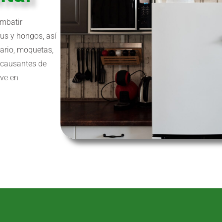
ombatir
rus y hongos, así
rio, moquetas,
s causantes de
ave en