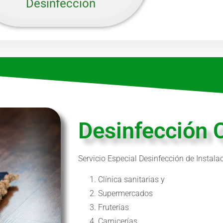
Desinfección
Desinfección
Servicio Especial Desinfección de Inst
Clínica sanitarias y
Supermercados
Fruterías
Carnicerías